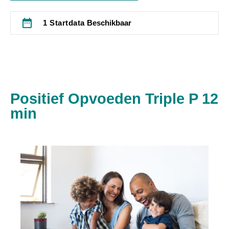
date_range
1 Startdata
Beschikbaar
Positief Opvoeden Triple P 12
min