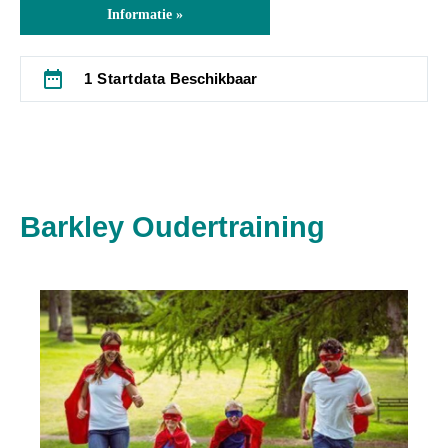
Informatie »
date_range
1 Startdata
Beschikbaar
Barkley Oudertraining