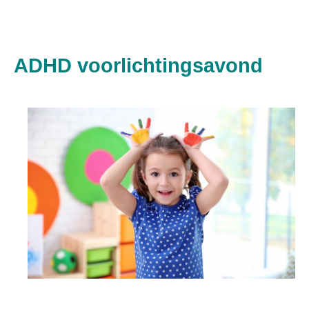
ADHD voorlichtingsavond
Filter
expand_more